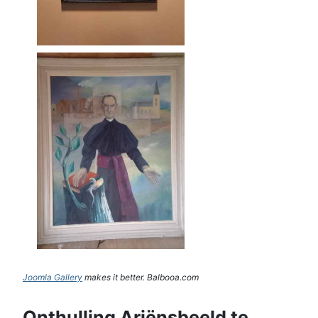
Joomla Gallery
makes it better. Balbooa.com
Onthulling Ariënsbeeld te