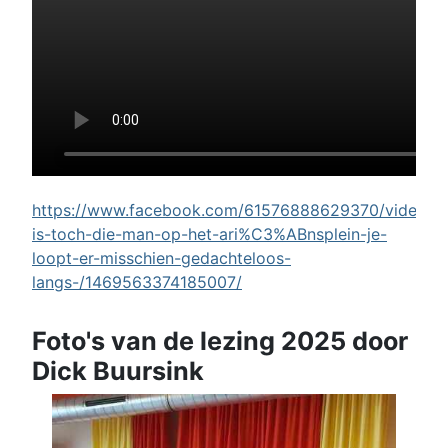
https://www.facebook.com/61576888629370/videos/w
is-toch-die-man-op-het-ari%C3%ABnsplein-je-
loopt-er-misschien-gedachteloos-
langs-/1469563374185007/
Foto's van de lezing 2025 door
Dick Buursink