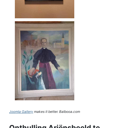
Joomla Gallery
makes it better. Balbooa.com
Onthulling Ariënsbeeld te