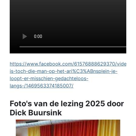
https://www.facebook.com/61576888629370/videos/w
is-toch-die-man-op-het-ari%C3%ABnsplein-je-
loopt-er-misschien-gedachteloos-
langs-/1469563374185007/
Foto's van de lezing 2025 door
Dick Buursink