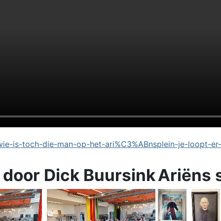
e-is-toch-die-man-op-het-ari%C3%ABnsplein-je-loopt-er
 door Dick Buursink
Ariëns 