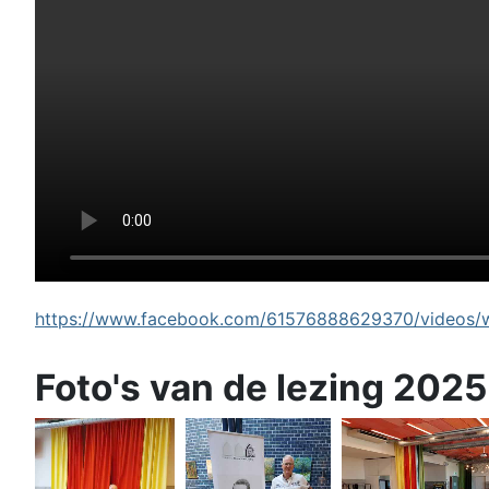
https://www.facebook.com/61576888629370/videos/wi
Foto's van de lezing 2025