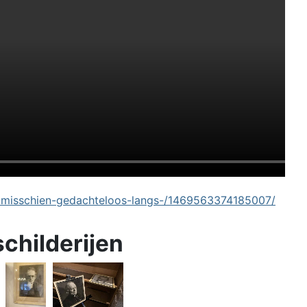
-misschien-gedachteloos-langs-/1469563374185007/
schilderijen