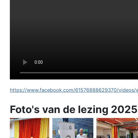
https://www.facebook.com/61576888629370/videos/wi
Foto's van de lezing 2025