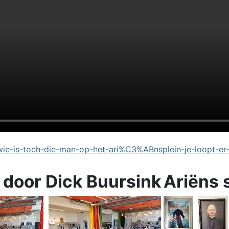
e-is-toch-die-man-op-het-ari%C3%ABnsplein-je-loopt-er
 door Dick Buursink
Ariëns 