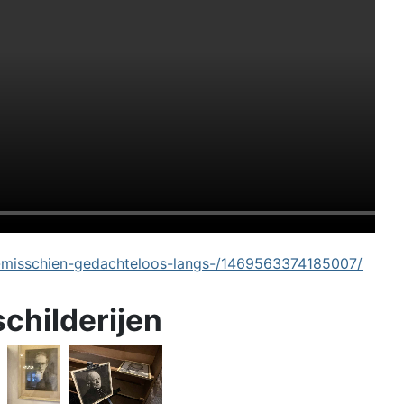
-misschien-gedachteloos-langs-/1469563374185007/
schilderijen