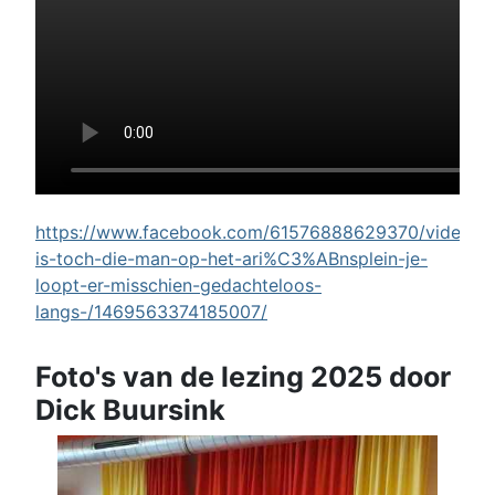
https://www.facebook.com/61576888629370/videos/w
is-toch-die-man-op-het-ari%C3%ABnsplein-je-
loopt-er-misschien-gedachteloos-
langs-/1469563374185007/
Foto's van de lezing 2025 door
Dick Buursink