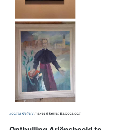
Joomla Gallery
makes it better. Balbooa.com
Onthulling Ariënsbeeld te