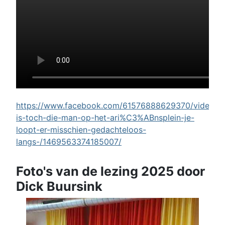
https://www.facebook.com/61576888629370/videos/w
is-toch-die-man-op-het-ari%C3%ABnsplein-je-
loopt-er-misschien-gedachteloos-
langs-/1469563374185007/
Foto's van de lezing 2025 door
Dick Buursink