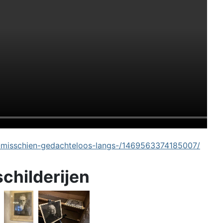
-misschien-gedachteloos-langs-/1469563374185007/
schilderijen