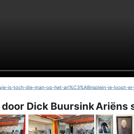
e-is-toch-die-man-op-het-ari%C3%ABnsplein-je-loopt-er
 door Dick Buursink
Ariëns 