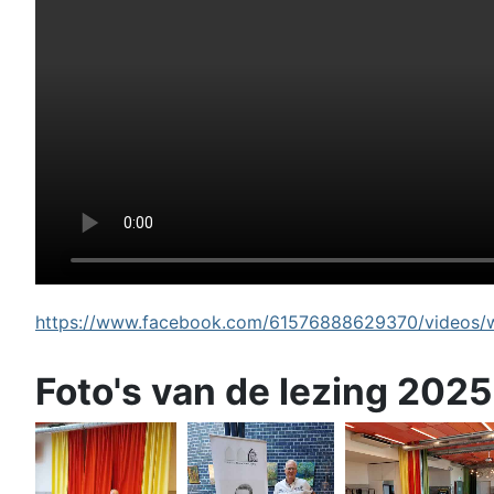
https://www.facebook.com/61576888629370/videos/wi
Foto's van de lezing 2025