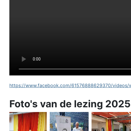
https://www.facebook.com/61576888629370/videos/wi
Foto's van de lezing 2025