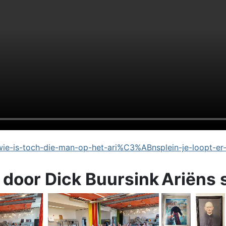
e-is-toch-die-man-op-het-ari%C3%ABnsplein-je-loopt-er
 door Dick Buursink
Ariëns 