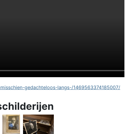
-misschien-gedachteloos-langs-/1469563374185007/
schilderijen