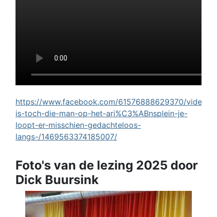
https://www.facebook.com/61576888629370/videos/w
is-toch-die-man-op-het-ari%C3%ABnsplein-je-
loopt-er-misschien-gedachteloos-
langs-/1469563374185007/
Foto's van de lezing 2025 door
Dick Buursink