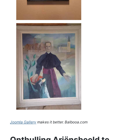
Joomla Gallery
makes it better. Balbooa.com
Onthulling Ariënsbeeld te