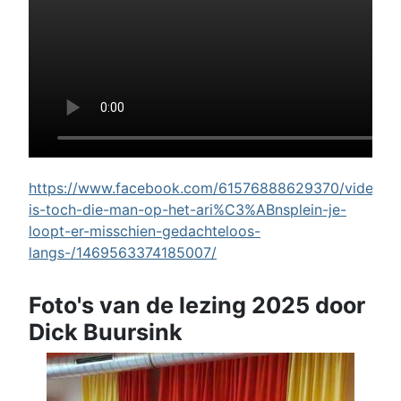
https://www.facebook.com/61576888629370/videos/w
is-toch-die-man-op-het-ari%C3%ABnsplein-je-
loopt-er-misschien-gedachteloos-
langs-/1469563374185007/
Foto's van de lezing 2025 door
Dick Buursink