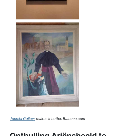
Joomla Gallery
makes it better. Balbooa.com
Onthulling Ariënsbeeld te