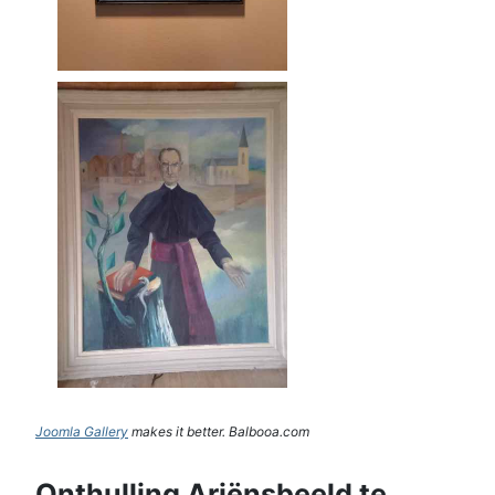
Joomla Gallery
makes it better. Balbooa.com
Onthulling Ariënsbeeld te