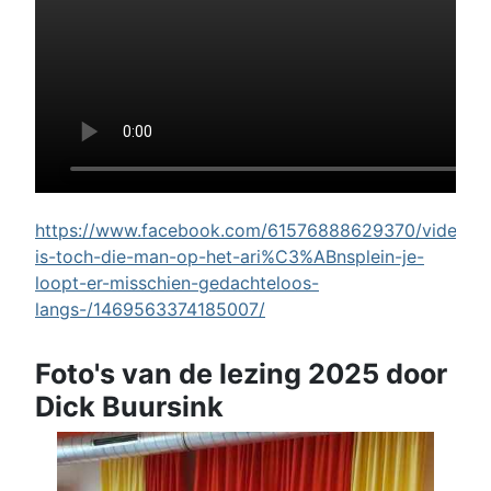
https://www.facebook.com/61576888629370/videos/w
is-toch-die-man-op-het-ari%C3%ABnsplein-je-
loopt-er-misschien-gedachteloos-
langs-/1469563374185007/
Foto's van de lezing 2025 door
Dick Buursink