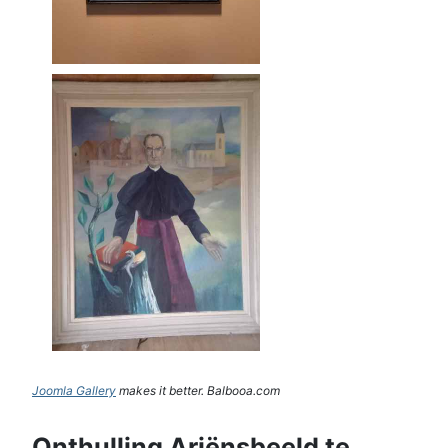
Joomla Gallery
makes it better. Balbooa.com
Onthulling Ariënsbeeld te