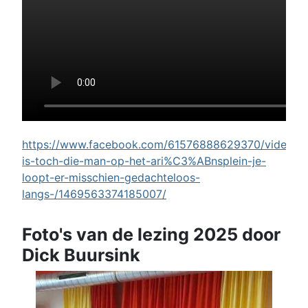
https://www.facebook.com/61576888629370/videos/w
is-toch-die-man-op-het-ari%C3%ABnsplein-je-
loopt-er-misschien-gedachteloos-
langs-/1469563374185007/
Foto's van de lezing 2025 door
Dick Buursink