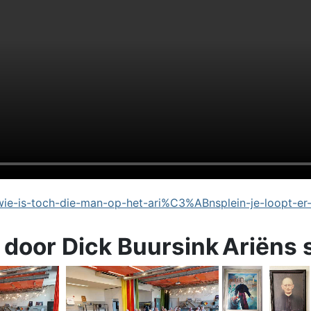
e-is-toch-die-man-op-het-ari%C3%ABnsplein-je-loopt-er
 door Dick Buursink
Ariëns 