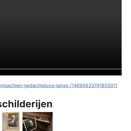
-misschien-gedachteloos-langs-/1469563374185007/
schilderijen