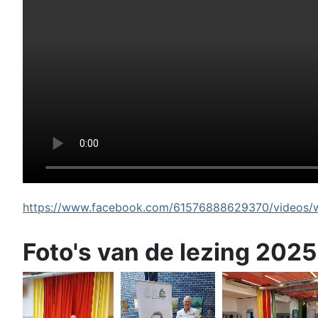
https://www.facebook.com/61576888629370/videos/wi
Foto's van de lezing 2025