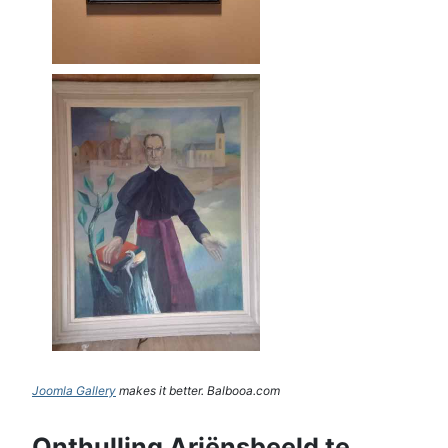
Joomla Gallery
makes it better. Balbooa.com
Onthulling Ariënsbeeld te