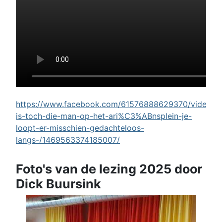
https://www.facebook.com/61576888629370/videos/w
is-toch-die-man-op-het-ari%C3%ABnsplein-je-
loopt-er-misschien-gedachteloos-
langs-/1469563374185007/
Foto's van de lezing 2025 door
Dick Buursink