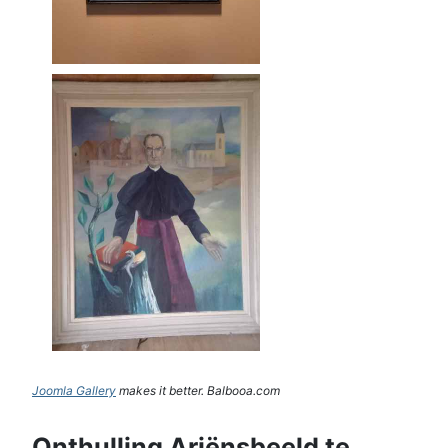
Joomla Gallery
makes it better. Balbooa.com
Onthulling Ariënsbeeld te