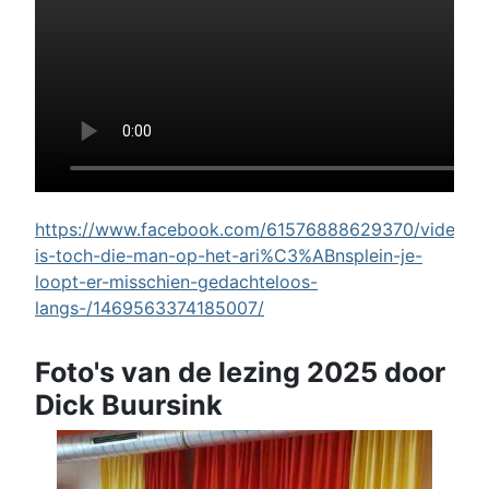
https://www.facebook.com/61576888629370/videos/w
is-toch-die-man-op-het-ari%C3%ABnsplein-je-
loopt-er-misschien-gedachteloos-
langs-/1469563374185007/
Foto's van de lezing 2025 door
Dick Buursink