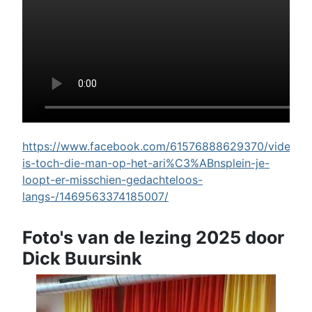
https://www.facebook.com/61576888629370/videos/w
is-toch-die-man-op-het-ari%C3%ABnsplein-je-
loopt-er-misschien-gedachteloos-
langs-/1469563374185007/
Foto's van de lezing 2025 door
Dick Buursink