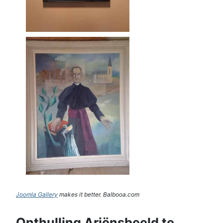
Joomla Gallery
makes it better. Balbooa.com
Onthulling Ariënsbeeld te