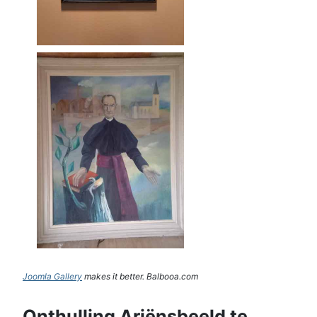
Joomla Gallery
makes it better. Balbooa.com
Onthulling Ariënsbeeld te