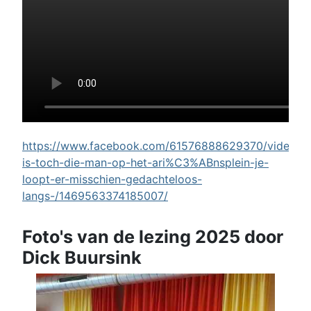
https://www.facebook.com/61576888629370/videos/w
is-toch-die-man-op-het-ari%C3%ABnsplein-je-
loopt-er-misschien-gedachteloos-
langs-/1469563374185007/
Foto's van de lezing 2025 door
Dick Buursink