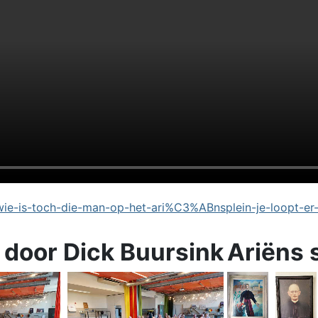
e-is-toch-die-man-op-het-ari%C3%ABnsplein-je-loopt-er
 door Dick Buursink
Ariëns 