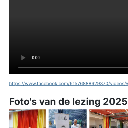
https://www.facebook.com/61576888629370/videos/wi
Foto's van de lezing 2025