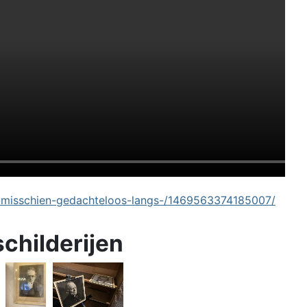
-misschien-gedachteloos-langs-/1469563374185007/
schilderijen