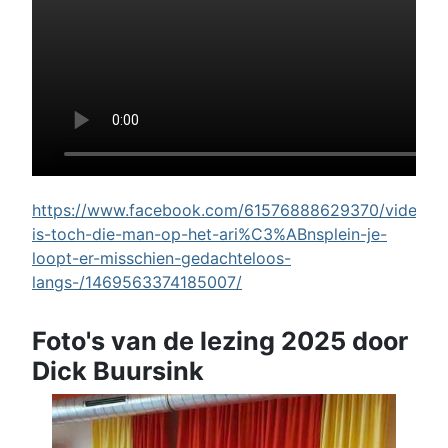
https://www.facebook.com/61576888629370/videos/w
is-toch-die-man-op-het-ari%C3%ABnsplein-je-
loopt-er-misschien-gedachteloos-
langs-/1469563374185007/
Foto's van de lezing 2025 door
Dick Buursink