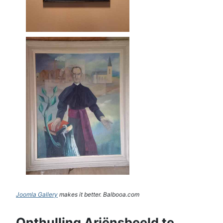
Joomla Gallery
makes it better. Balbooa.com
Onthulling Ariënsbeeld te