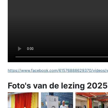
https://www.facebook.com/61576888629370/videos/wi
Foto's van de lezing 2025