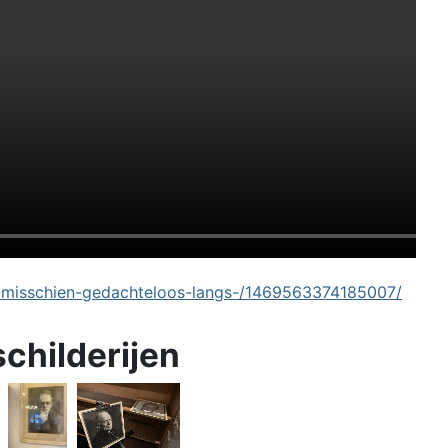
-misschien-gedachteloos-langs-/1469563374185007/
schilderijen