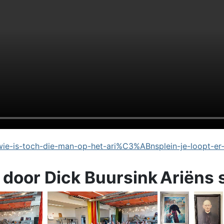
e-is-toch-die-man-op-het-ari%C3%ABnsplein-je-loopt-er
 door Dick Buursink
Ariëns 