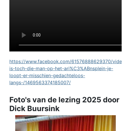
https://www.facebook.com/61576888629370/videos/w
is-toch-die-man-op-het-ari%C3%ABnsplein-je-
loopt-er-misschien-gedachteloos-
langs-/1469563374185007/
Foto's van de lezing 2025 door
Dick Buursink