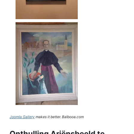
Joomla Gallery
makes it better. Balbooa.com
Onthulling Ariënsbeeld te