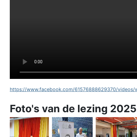
https://www.facebook.com/61576888629370/videos/wi
Foto's van de lezing 2025