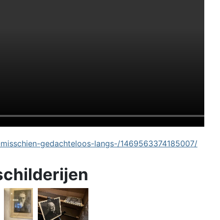
-misschien-gedachteloos-langs-/1469563374185007/
schilderijen