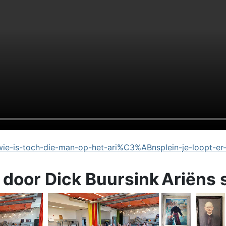
e-is-toch-die-man-op-het-ari%C3%ABnsplein-je-loopt-er
 door Dick Buursink
Ariëns 