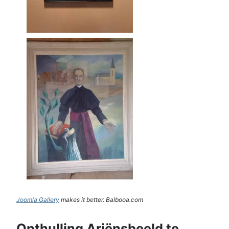
Joomla Gallery
makes it better. Balbooa.com
Onthulling Ariënsbeeld te