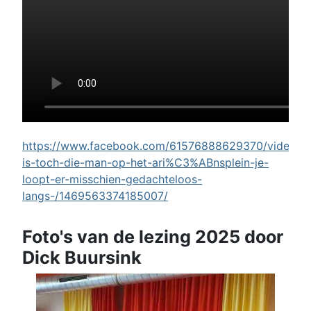
https://www.facebook.com/61576888629370/videos/w
is-toch-die-man-op-het-ari%C3%ABnsplein-je-
loopt-er-misschien-gedachteloos-
langs-/1469563374185007/
Foto's van de lezing 2025 door
Dick Buursink