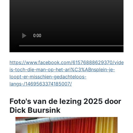
https://www.facebook.com/61576888629370/videos/w
is-toch-die-man-op-het-ari%C3%ABnsplein-je-
loopt-er-misschien-gedachteloos-
langs-/1469563374185007/
Foto's van de lezing 2025 door
Dick Buursink