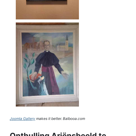
Joomla Gallery
makes it better. Balbooa.com
Onthulling Ariënsbeeld te