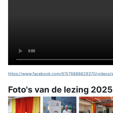
https://www.facebook.com/61576888629370/videos/wi
Foto's van de lezing 2025