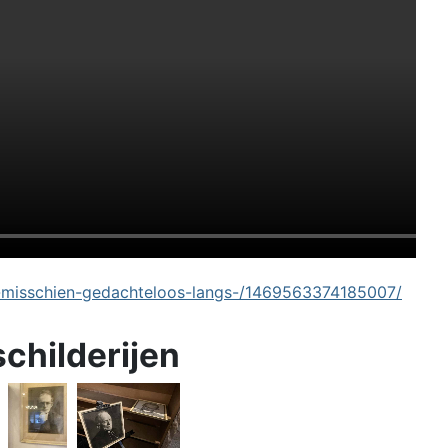
-misschien-gedachteloos-langs-/1469563374185007/
schilderijen