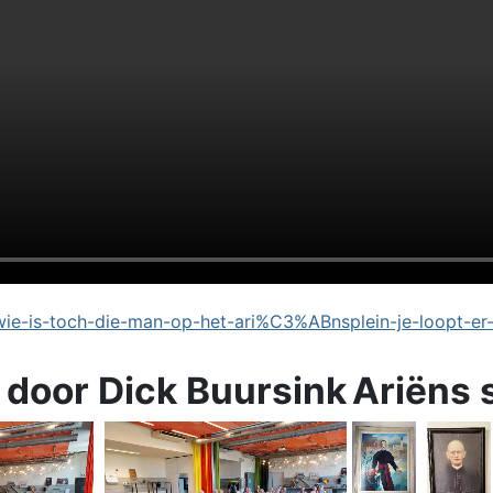
e-is-toch-die-man-op-het-ari%C3%ABnsplein-je-loopt-er
 door Dick Buursink
Ariëns 