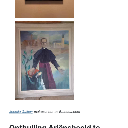
Joomla Gallery
makes it better. Balbooa.com
Onthulling Ariënsbeeld te