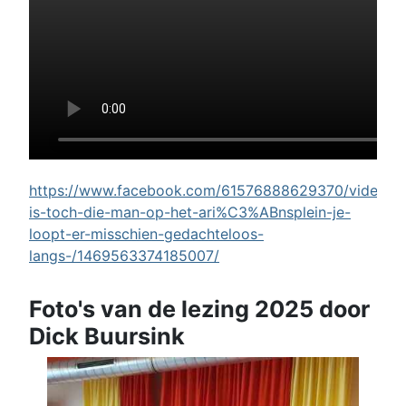
https://www.facebook.com/61576888629370/videos/w
is-toch-die-man-op-het-ari%C3%ABnsplein-je-
loopt-er-misschien-gedachteloos-
langs-/1469563374185007/
Foto's van de lezing 2025 door
Dick Buursink