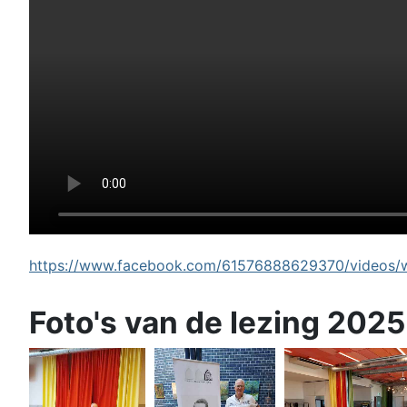
https://www.facebook.com/61576888629370/videos/wi
Foto's van de lezing 2025