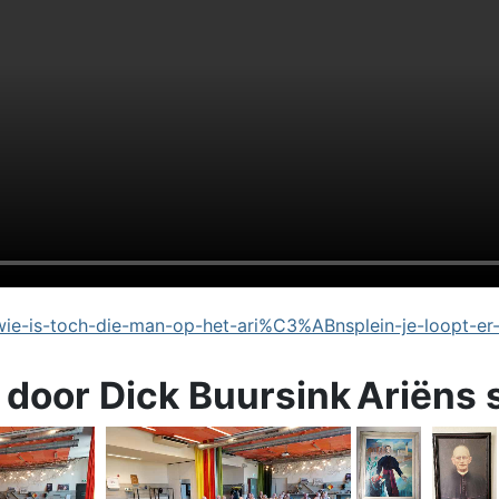
e-is-toch-die-man-op-het-ari%C3%ABnsplein-je-loopt-er
 door Dick Buursink
Ariëns 