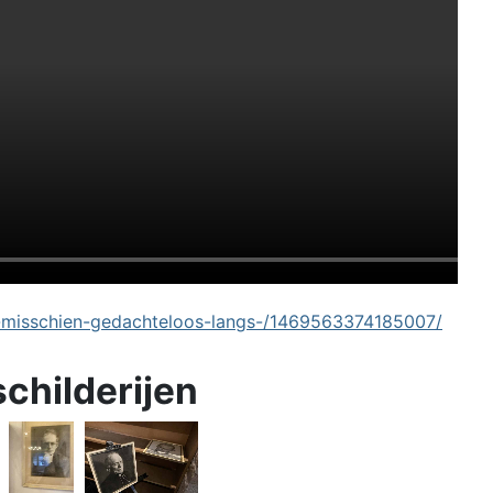
-misschien-gedachteloos-langs-/1469563374185007/
schilderijen