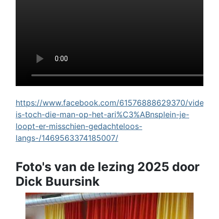
https://www.facebook.com/61576888629370/videos/w
is-toch-die-man-op-het-ari%C3%ABnsplein-je-
loopt-er-misschien-gedachteloos-
langs-/1469563374185007/
Foto's van de lezing 2025 door
Dick Buursink