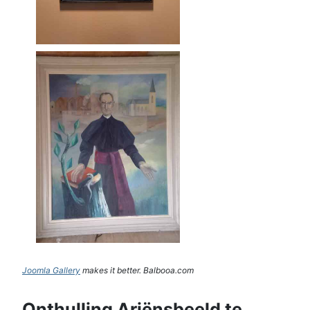
Joomla Gallery
makes it better. Balbooa.com
Onthulling Ariënsbeeld te