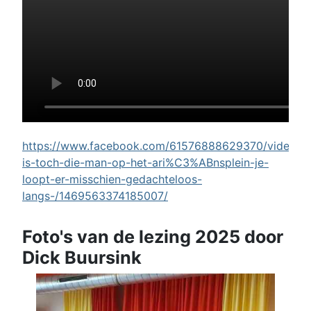
https://www.facebook.com/61576888629370/videos/w
is-toch-die-man-op-het-ari%C3%ABnsplein-je-
loopt-er-misschien-gedachteloos-
langs-/1469563374185007/
Foto's van de lezing 2025 door
Dick Buursink