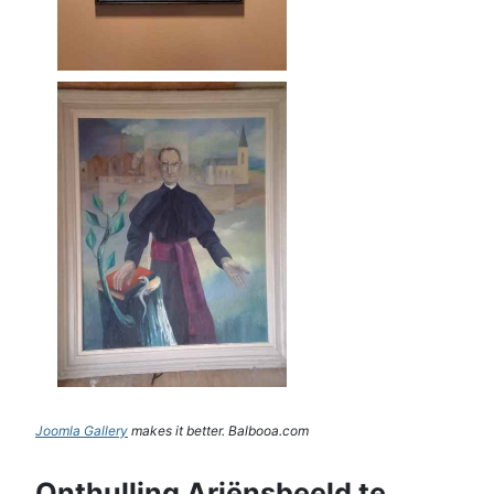
Joomla Gallery
makes it better. Balbooa.com
Onthulling Ariënsbeeld te