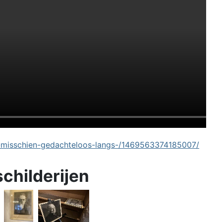
-misschien-gedachteloos-langs-/1469563374185007/
schilderijen