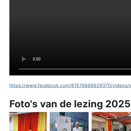
https://www.facebook.com/61576888629370/videos/wi
Foto's van de lezing 2025