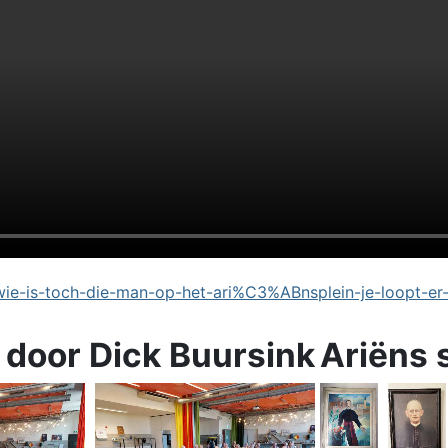
e-is-toch-die-man-op-het-ari%C3%ABnsplein-je-loopt-er
 door Dick Buursink
Ariëns 