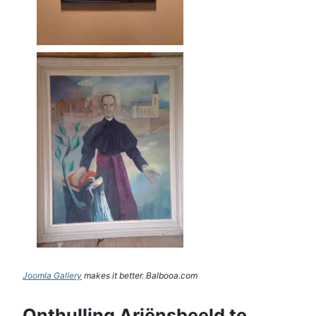
Joomla Gallery
makes it better. Balbooa.com
Onthulling Ariënsbeeld te