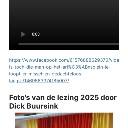
https://www.facebook.com/61576888629370/videos/w
is-toch-die-man-op-het-ari%C3%ABnsplein-je-
loopt-er-misschien-gedachteloos-
langs-/1469563374185007/
Foto's van de lezing 2025 door
Dick Buursink