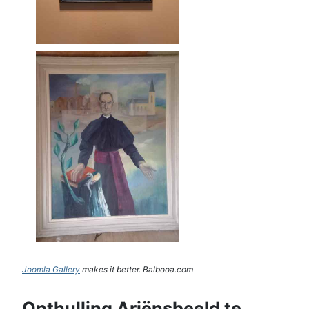
Joomla Gallery
makes it better. Balbooa.com
Onthulling Ariënsbeeld te