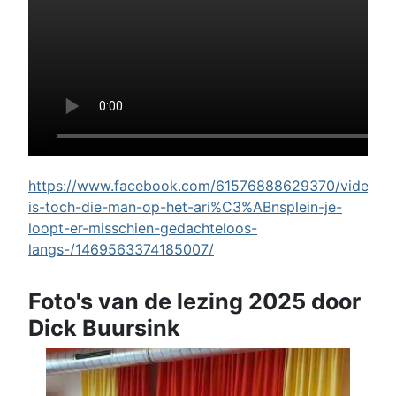
https://www.facebook.com/61576888629370/videos/w
is-toch-die-man-op-het-ari%C3%ABnsplein-je-
loopt-er-misschien-gedachteloos-
langs-/1469563374185007/
Foto's van de lezing 2025 door
Dick Buursink