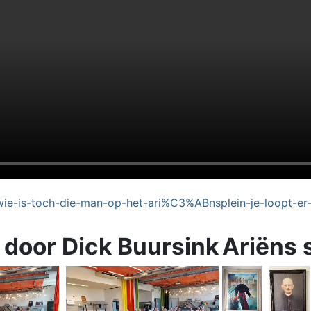
e-is-toch-die-man-op-het-ari%C3%ABnsplein-je-loopt-er
 door Dick Buursink
Ariëns 