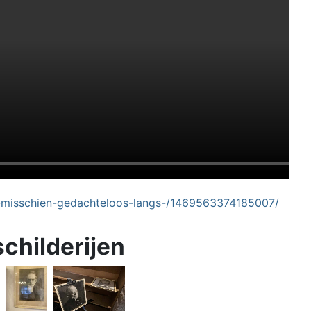
-misschien-gedachteloos-langs-/1469563374185007/
schilderijen