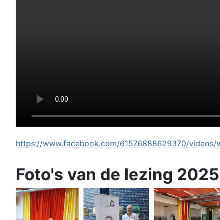
https://www.facebook.com/61576888629370/videos/wi
Foto's van de lezing 2025