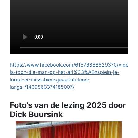
https://www.facebook.com/61576888629370/videos/w
is-toch-die-man-op-het-ari%C3%ABnsplein-je-
loopt-er-misschien-gedachteloos-
langs-/1469563374185007/
Foto's van de lezing 2025 door
Dick Buursink