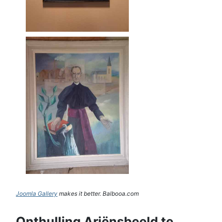
Joomla Gallery
makes it better. Balbooa.com
Onthulling Ariënsbeeld te