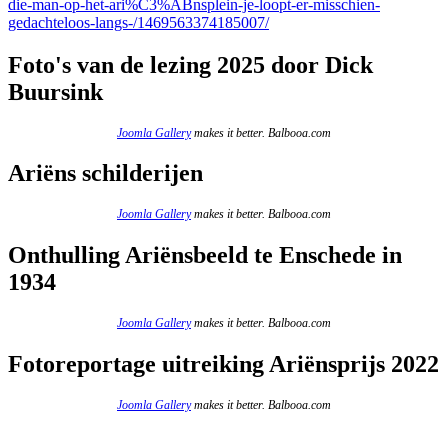
die-man-op-het-ari%C3%ABnsplein-je-loopt-er-misschien-
gedachteloos-langs-/1469563374185007/
Foto's van de lezing 2025 door Dick
Buursink
Joomla Gallery
makes it better. Balbooa.com
Ariëns schilderijen
Joomla Gallery
makes it better. Balbooa.com
Onthulling Ariënsbeeld te Enschede in
1934
Joomla Gallery
makes it better. Balbooa.com
Fotoreportage uitreiking Ariënsprijs 2022
Joomla Gallery
makes it better. Balbooa.com