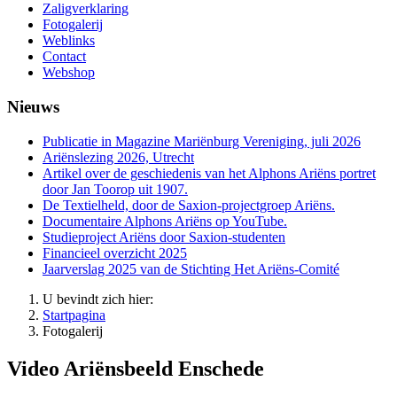
Zaligverklaring
Fotogalerij
Weblinks
Contact
Webshop
Nieuws
Publicatie in Magazine Mariënburg Vereniging, juli 2026
Ariënslezing 2026, Utrecht
Artikel over de geschiedenis van het Alphons Ariëns portret
door Jan Toorop uit 1907.
De Textielheld, door de Saxion-projectgroep Ariëns.
Documentaire Alphons Ariëns op YouTube.
Studieproject Ariëns door Saxion-studenten
Financieel overzicht 2025
Jaarverslag 2025 van de Stichting Het Ariëns-Comité
U bevindt zich hier:
Startpagina
Fotogalerij
Video Ariënsbeeld Enschede