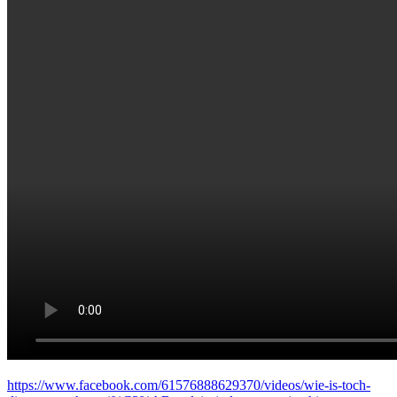
https://www.facebook.com/61576888629370/videos/wie-is-toch-