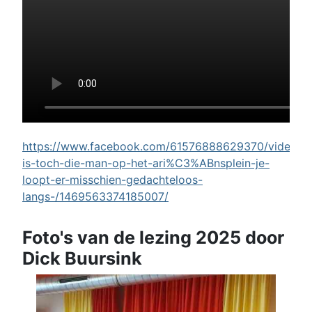
https://www.facebook.com/61576888629370/videos/w
is-toch-die-man-op-het-ari%C3%ABnsplein-je-
loopt-er-misschien-gedachteloos-
langs-/1469563374185007/
Foto's van de lezing 2025 door
Dick Buursink