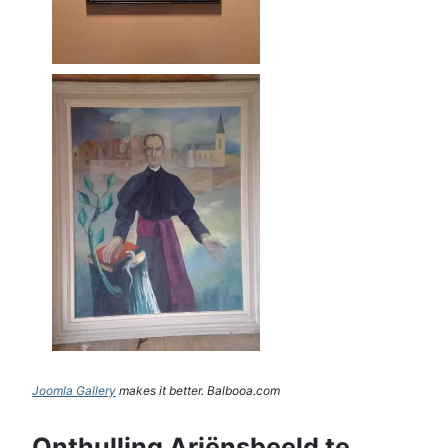
Joomla Gallery
makes it better. Balbooa.com
Onthulling Ariënsbeeld te