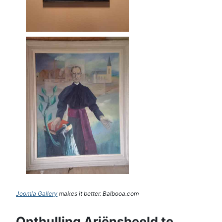
Joomla Gallery
makes it better. Balbooa.com
Onthulling Ariënsbeeld te