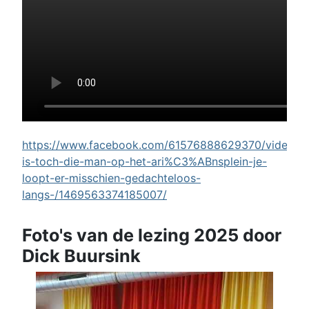
https://www.facebook.com/61576888629370/videos/w
is-toch-die-man-op-het-ari%C3%ABnsplein-je-
loopt-er-misschien-gedachteloos-
langs-/1469563374185007/
Foto's van de lezing 2025 door
Dick Buursink