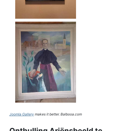
Joomla Gallery
makes it better. Balbooa.com
Onthulling Ariënsbeeld te