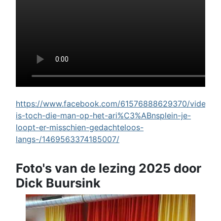
https://www.facebook.com/61576888629370/videos/w
is-toch-die-man-op-het-ari%C3%ABnsplein-je-
loopt-er-misschien-gedachteloos-
langs-/1469563374185007/
Foto's van de lezing 2025 door
Dick Buursink