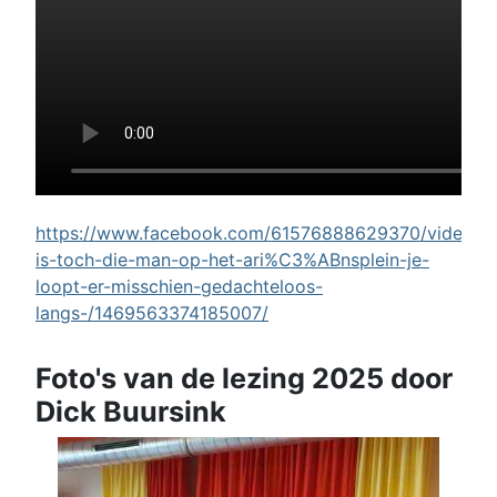
https://www.facebook.com/61576888629370/videos/w
is-toch-die-man-op-het-ari%C3%ABnsplein-je-
loopt-er-misschien-gedachteloos-
langs-/1469563374185007/
Foto's van de lezing 2025 door
Dick Buursink