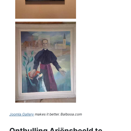
Joomla Gallery
makes it better. Balbooa.com
Onthulling Ariënsbeeld te