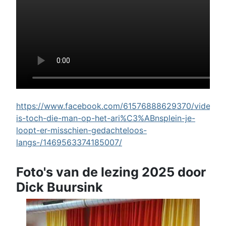
https://www.facebook.com/61576888629370/videos/w
is-toch-die-man-op-het-ari%C3%ABnsplein-je-
loopt-er-misschien-gedachteloos-
langs-/1469563374185007/
Foto's van de lezing 2025 door
Dick Buursink