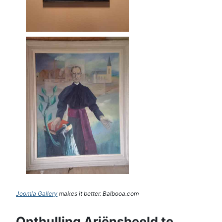
Joomla Gallery
makes it better. Balbooa.com
Onthulling Ariënsbeeld te