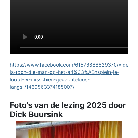
https://www.facebook.com/61576888629370/videos/w
is-toch-die-man-op-het-ari%C3%ABnsplein-je-
loopt-er-misschien-gedachteloos-
langs-/1469563374185007/
Foto's van de lezing 2025 door
Dick Buursink