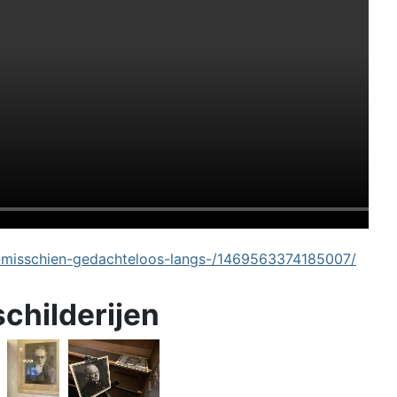
-misschien-gedachteloos-langs-/1469563374185007/
schilderijen