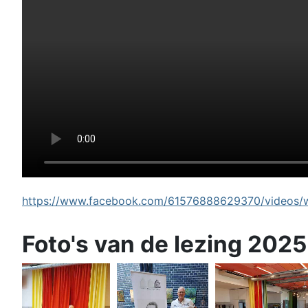
https://www.facebook.com/61576888629370/videos/wi
Foto's van de lezing 2025