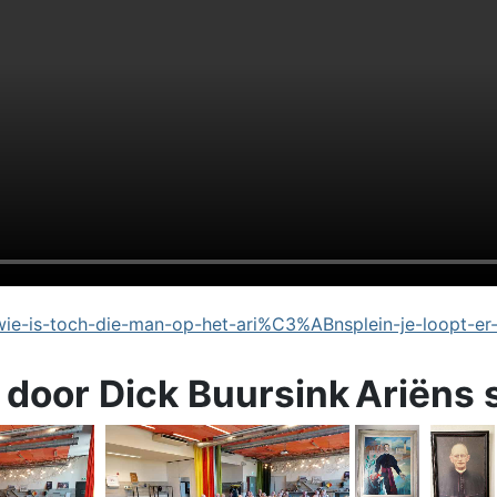
e-is-toch-die-man-op-het-ari%C3%ABnsplein-je-loopt-er
 door Dick Buursink
Ariëns 