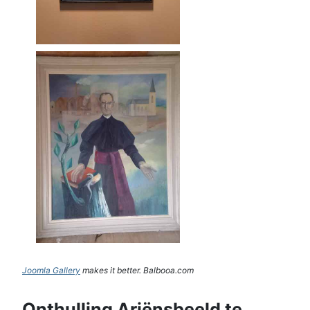
Joomla Gallery
makes it better. Balbooa.com
Onthulling Ariënsbeeld te