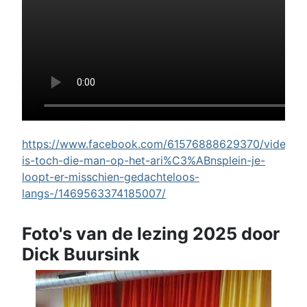
https://www.facebook.com/61576888629370/videos/w
is-toch-die-man-op-het-ari%C3%ABnsplein-je-
loopt-er-misschien-gedachteloos-
langs-/1469563374185007/
Foto's van de lezing 2025 door
Dick Buursink