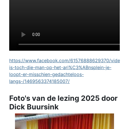
https://www.facebook.com/61576888629370/videos/w
is-toch-die-man-op-het-ari%C3%ABnsplein-je-
loopt-er-misschien-gedachteloos-
langs-/1469563374185007/
Foto's van de lezing 2025 door
Dick Buursink