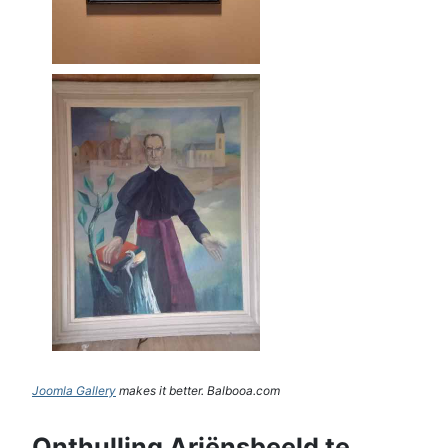
Joomla Gallery
makes it better. Balbooa.com
Onthulling Ariënsbeeld te