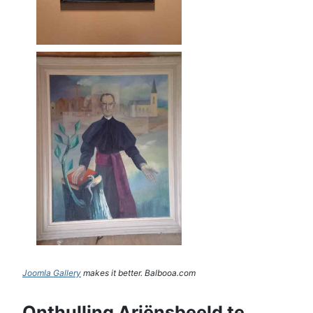
Joomla Gallery
makes it better. Balbooa.com
Onthulling Ariënsbeeld te