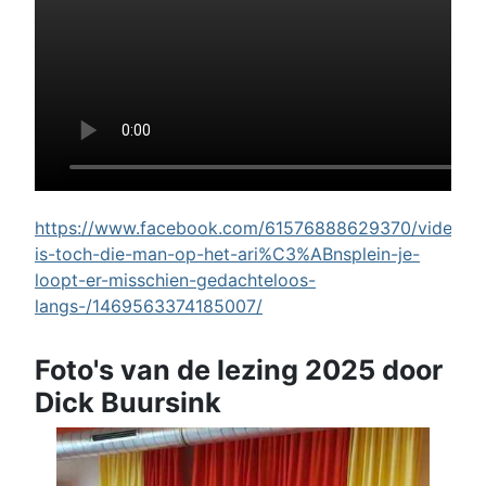
https://www.facebook.com/61576888629370/videos/w
is-toch-die-man-op-het-ari%C3%ABnsplein-je-
loopt-er-misschien-gedachteloos-
langs-/1469563374185007/
Foto's van de lezing 2025 door
Dick Buursink