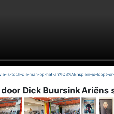
e-is-toch-die-man-op-het-ari%C3%ABnsplein-je-loopt-er
 door Dick Buursink
Ariëns 