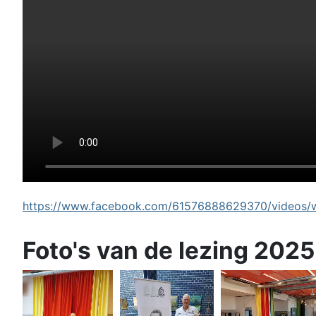
https://www.facebook.com/61576888629370/videos/wi
Foto's van de lezing 2025