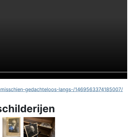
-misschien-gedachteloos-langs-/1469563374185007/
schilderijen