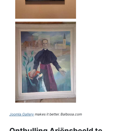
Joomla Gallery
makes it better. Balbooa.com
Onthulling Ariënsbeeld te