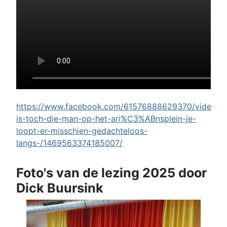
https://www.facebook.com/61576888629370/videos/w
is-toch-die-man-op-het-ari%C3%ABnsplein-je-
loopt-er-misschien-gedachteloos-
langs-/1469563374185007/
Foto's van de lezing 2025 door
Dick Buursink