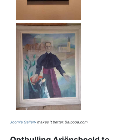
Joomla Gallery
makes it better. Balbooa.com
Onthulling Ariënsbeeld te