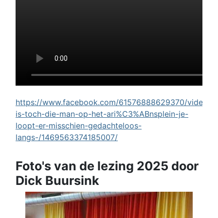
https://www.facebook.com/61576888629370/videos/w
is-toch-die-man-op-het-ari%C3%ABnsplein-je-
loopt-er-misschien-gedachteloos-
langs-/1469563374185007/
Foto's van de lezing 2025 door
Dick Buursink