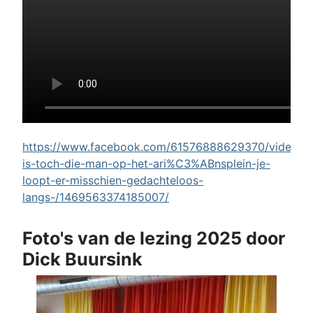
https://www.facebook.com/61576888629370/videos/w
is-toch-die-man-op-het-ari%C3%ABnsplein-je-
loopt-er-misschien-gedachteloos-
langs-/1469563374185007/
Foto's van de lezing 2025 door
Dick Buursink