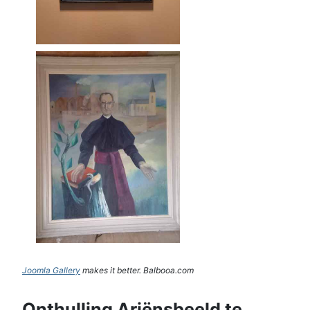
Joomla Gallery
makes it better. Balbooa.com
Onthulling Ariënsbeeld te