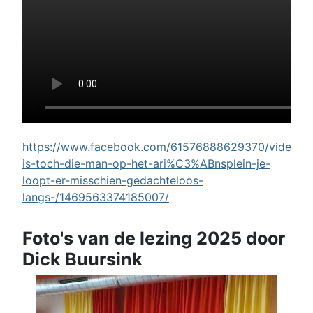
https://www.facebook.com/61576888629370/videos/w
is-toch-die-man-op-het-ari%C3%ABnsplein-je-
loopt-er-misschien-gedachteloos-
langs-/1469563374185007/
Foto's van de lezing 2025 door
Dick Buursink