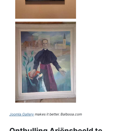
Joomla Gallery
makes it better. Balbooa.com
Onthulling Ariënsbeeld te